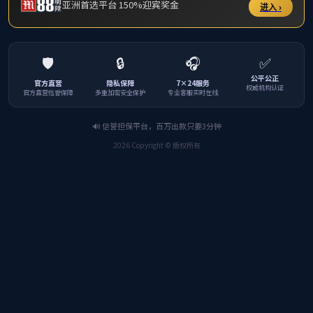
会议现场
侯增谦在致辞中指出，双清论坛通过发挥学术民主，面
向国家重大需求，凝练世界学术前沿，建立学术交流平台，
激发新思想、新视角，并为凝练重大项目选题提供参考。数
字经济通过数字化技术的广泛应用，变革了企业的组织形